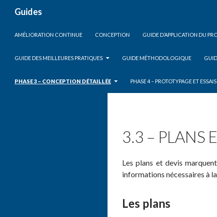
Search
Guides
SKIP TO CONTENT
AMÉLIORATION CONTINUE
CONCEPTION
GUIDE D’APPLICATION DU P
GUIDE DES MEILLEURES PRATIQUES
GUIDE MÉTHODOLOGIQUE
GUID
PHASE 3 – CONCEPTION DÉTAILLÉE
PHASE 4 – PROTOTYPAGE ET ESSAIS
3.3 – PLANS 
Les plans et devis marquent 
informations nécessaires à la 
Les plans