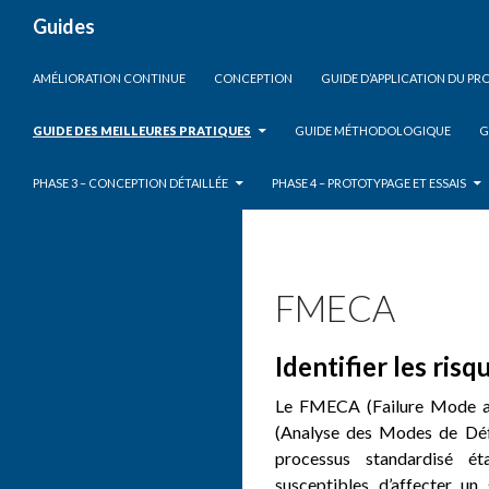
Search
Guides
SKIP TO CONTENT
AMÉLIORATION CONTINUE
CONCEPTION
GUIDE D’APPLICATION DU P
GUIDE DES MEILLEURES PRATIQUES
GUIDE MÉTHODOLOGIQUE
G
PHASE 3 – CONCEPTION DÉTAILLÉE
PHASE 4 – PROTOTYPAGE ET ESSAIS
FMECA
Identifier les risq
Le FMECA (Failure Mode an
(Analyse des Modes de Défai
processus standardisé ét
susceptibles d’affecter un 