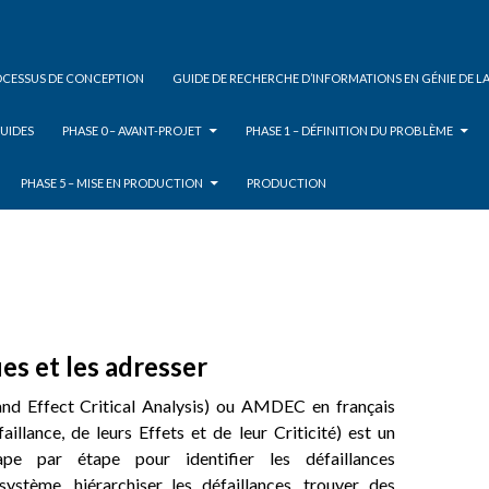
ROCESSUS DE CONCEPTION
GUIDE DE RECHERCHE D’INFORMATIONS EN GÉNIE DE L
UIDES
PHASE 0 – AVANT-PROJET
PHASE 1 – DÉFINITION DU PROBLÈME
PHASE 5 – MISE EN PRODUCTION
PRODUCTION
ues et les adresser
d Effect Critical Analysis) ou AMDEC en français
llance, de leurs Effets et de leur Criticité) est un
ape par étape pour identifier les défaillances
système, hiérarchiser les défaillances, trouver des